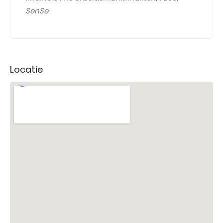
SenSe
Locatie